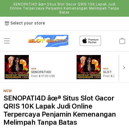
SENOPATI4D âœª Situs Slot Gacor QRIS 10K Lapak Judi
Online Terpercaya Penjamin Kemenangan Melimpah Tanpa
Batas
Select your store
Cart
NEW
NEW
SENOPATI4D
SLOT
From $111.00 USD
From $222.00 USD
NEW
SENOPATI4D âœª Situs Slot Gacor
QRIS 10K Lapak Judi Online
Terpercaya Penjamin Kemenangan
Melimpah Tanpa Batas