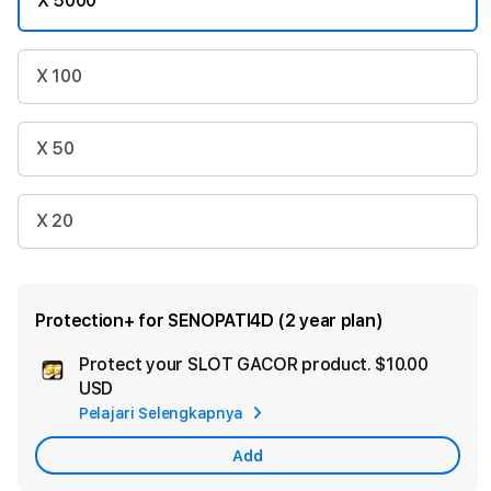
X 5000
X 100
X 50
X 20
Protection+ for SENOPATI4D (2 year plan)
Protect your SLOT GACOR product.
$10.00
Ad
USD
App
Pelajari Selengkapnya
Car
Add