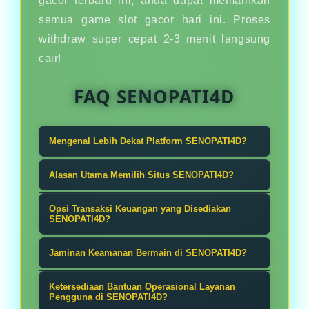
gacor terbaru ini, anda dapat memainkan
semua game slot gacor hari ini. Proses
withdraw super cepat 2-3 menit langsung
cair!
FAQ SENOPATI4D
Mengenal Lebih Dekat Platform SENOPATI4D?
SENOPATI4D merupakan arena
Alasan Utama Memilih Situs SENOPATI4D?
bermain mesin slot digital tepercaya
Keunggulan SENOPATI4D berpusat
yang dilengkapi indikator persentase
Opsi Transaksi Keuangan yang Disediakan
pada penayangan data peluang
SENOPATI4D?
kemenangan langsung, kestabilan
menang secara berkala, kestabilan
server berkecepatan tinggi, serta
SENOPATI4D mendukung fleksibilitas
Jaminan Keamanan Bermain di SENOPATI4D?
jaringan bebas hambatan,
variasi penawaran promosi seperti
transaksi melalui jaringan perbankan
keuntungan promosi yang
Sangat terjamin. SENOPATI4D
hadiah pendaftaran awal,
nasional ternama, dompet digital
Ketersediaan Bantuan Operasional Layanan
kompetitif, serta alur pencairan dana
beroperasi di bawah naungan
Pengguna di SENOPATI4D?
pengembalian dana mingguan, dan
populer, pemindaian kode